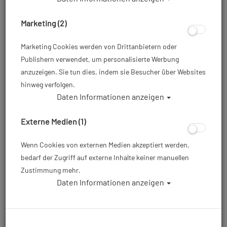
Marketing (2)
Marketing Cookies werden von Drittanbietern oder
Publishern verwendet, um personalisierte Werbung
anzuzeigen. Sie tun dies, indem sie Besucher über Websites
hinweg verfolgen.
Daten Informationen anzeigen
Waterproof Shorty Sirius - 3mm - Damen
& Herren - Abverkauf #
Externe Medien (1)
Artikelnr.: wat-251master
Wenn Cookies von externen Medien akzeptiert werden,
bedarf der Zugriff auf externe Inhalte keiner manuellen
Zustimmung mehr.
ab
49,00 €
*
Daten Informationen anzeigen
Herstellerpreis: 145,00 €