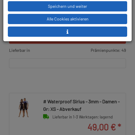
Speichern und weiter
Alle Cookies aktivieren
96,00 € (66.20 %) gespart!
UVP:
145,00 €
gültig bis 31.12.2027
Lieferbar in
Prämienpunkte: 49
# Waterproof Sirius - 3mm - Damen -
Gr: XS - Abverkauf
Lieferbar in 1-3 Werktagen: lagernd
49,00 €
*