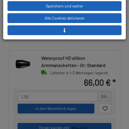
Speichern und weiter
Lieferbar in
Prämienpunkte: 66
Alle Cookies aktivieren
Waterproof HD silikon
Armmanschetten - Gr: Standard
Lieferbar in 1-3 Werktagen: lagernd
66,00 €
*
Stk.
in den Warenkorb legen
Direkt kaufen mit