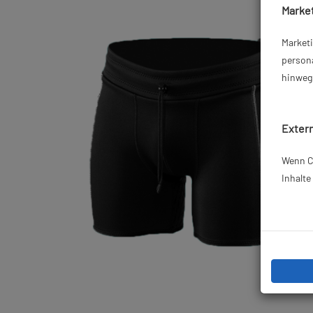
Market
Market
persona
hinweg 
Extern
Wenn Co
Inhalt