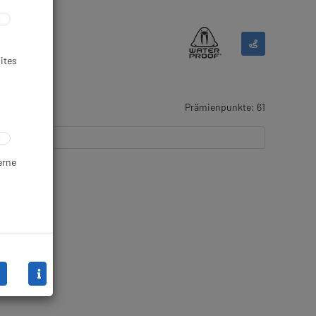
ites
Prämienpunkte: 61
erne