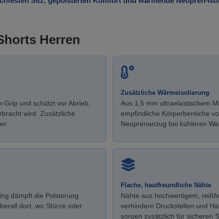
chfesten Sitz, gepolsterten Komfort und wärmende Neopren-Isoli
 Shorts Herren
Zusätzliche Wärmeisolierung
-Grip und schützt vor Abrieb,
Aus 1,5 mm ultraelastischem Mic
rbracht wird. Zusätzliche
empfindliche Körperbereiche vor
er.
Neoprenanzug bei kühleren Wa
Flache, hautfreundliche Nähte
ing dämpft die Polsterung
Nähte aus hochwertigem, reißfe
überall dort, wo Stürze oder
verhindern Druckstellen und H
sorgen zusätzlich für sicheren S