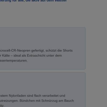
erung für alle, die aktiv auf dem Wasser
rocell-CR-Neopren gefertigt, schützt die Shorts
 Kälte – ideal als Extraschicht unter dem
ssertemperaturen.
stem Nylonfaden sind flach verarbeitet und
autreizungen. Bündchen mit Schnürzug am Bauch
itz.