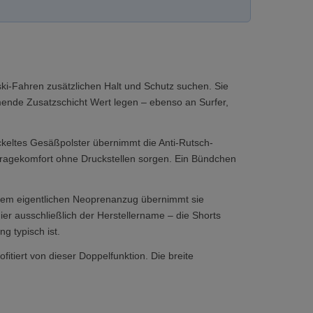
ski-Fahren zusätzlichen Halt und Schutz suchen. Sie
ärmende Zusatzschicht Wert legen – ebenso an Surfer,
ckeltes Gesäßpolster übernimmt die Anti-Rutsch-
 Tragekomfort ohne Druckstellen sorgen. Ein Bündchen
r dem eigentlichen Neoprenanzug übernimmt sie
ier ausschließlich der Herstellername – die Shorts
g typisch ist.
tiert von dieser Doppelfunktion. Die breite