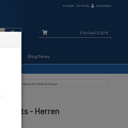
Kontakt
Ihr Konto
Anmelden
0 Artikel
| 0,00 €
Service
Blog/News
rtikel zeigen aus: Neopren Shirts & Hosen
 Shorts - Herren