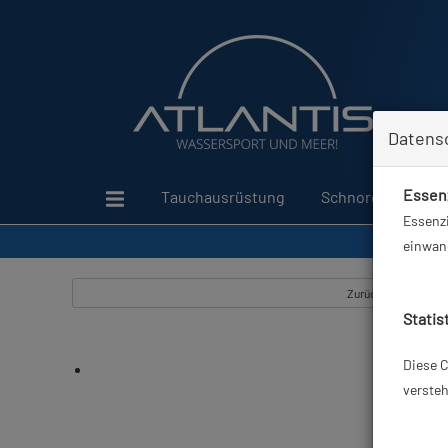
Datens
Essenz
Tauchausrüstung
Schnorcheln
Essenzi
einwand
Zurück
Statis
Diese C
versteh