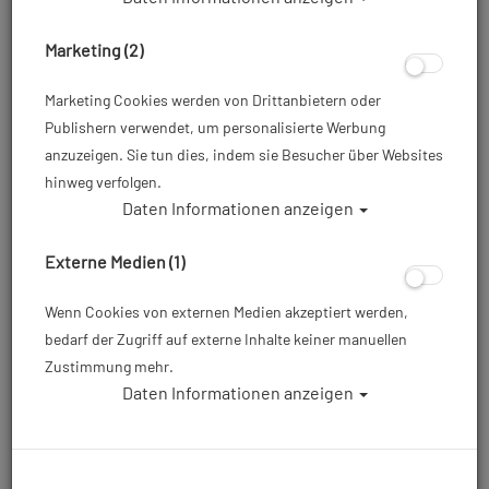
Marketing (2)
Marketing Cookies werden von Drittanbietern oder
Publishern verwendet, um personalisierte Werbung
anzuzeigen. Sie tun dies, indem sie Besucher über Websites
hinweg verfolgen.
Daten Informationen anzeigen
Waterproof Tauchanzug W30 - 2.5mm
Fullsuit - Damen - Gr: 2XL #
Externe Medien (1)
Artikelnr.: wat-32022700
Wenn Cookies von externen Medien akzeptiert werden,
bedarf der Zugriff auf externe Inhalte keiner manuellen
Zustimmung mehr.
Daten Informationen anzeigen
259,00 €
*
Herstellerpreis: 259,00 €