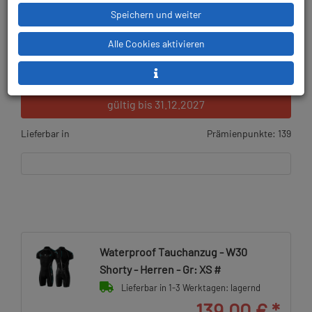
Speichern und weiter
Alle Cookies aktivieren
19,99 € (12.57 %) gespart!
UVP:
159,00 €
gültig bis 31.12.2027
Lieferbar in
Prämienpunkte: 139
Waterproof Tauchanzug - W30
Shorty - Herren - Gr: XS #
Lieferbar in 1-3 Werktagen: lagernd
139,00 €
*