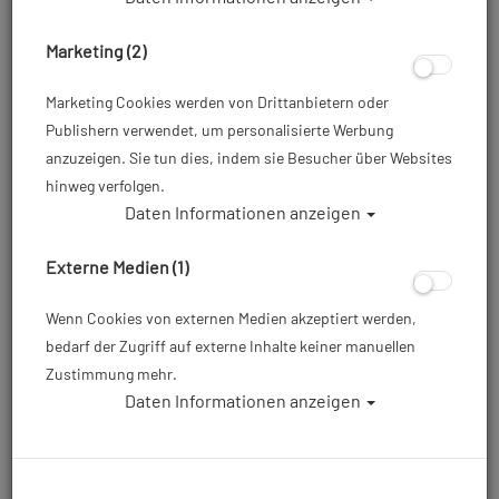
Marketing (2)
Marketing Cookies werden von Drittanbietern oder
Publishern verwendet, um personalisierte Werbung
anzuzeigen. Sie tun dies, indem sie Besucher über Websites
hinweg verfolgen.
Daten Informationen anzeigen
Waterproof Tauchanzug - W30 Shorty -
Herren #
Externe Medien (1)
Artikelnr.: wat-32112xmaster
Wenn Cookies von externen Medien akzeptiert werden,
bedarf der Zugriff auf externe Inhalte keiner manuellen
Zustimmung mehr.
Daten Informationen anzeigen
ab
139,00 €
*
Herstellerpreis: 159,00 €