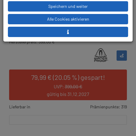
Artikelnr.: wat-35022master
Speichern und weiter
Alle Cookies aktivieren
ab
319,00 €
*
Herstellerpreis: 399,00 €
79,99 € (20.05 %) gespart!
UVP:
399,00 €
gültig bis 31.12.2027
Lieferbar in
Prämienpunkte: 319