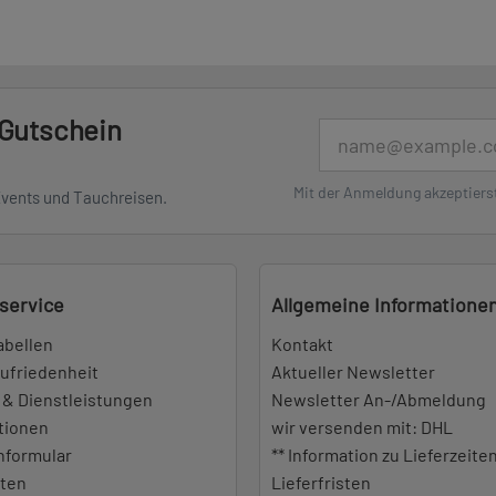
 Gutschein
E-Mail
Mit der Anmeldung akzeptiers
Events und Tauchreisen.
service
Allgemeine Informatione
abellen
Kontakt
ufriedenheit
Aktueller Newsletter
 & Dienstleistungen
Newsletter An-/Abmeldung
tionen
wir versenden mit: DHL
nformular
** Information zu Lieferzeite
iten
Lieferfristen