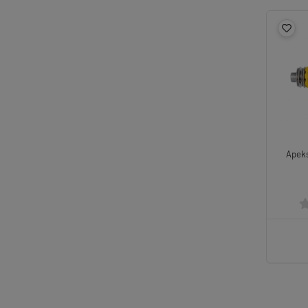
Apeks