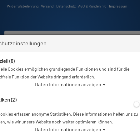
Widerrufsbelehrung
Versand
Datenschutz
AGB & Kundeninfo
Impressum
chutzeinstellungen
iell (6)
Schwimmen
Tauchkurse
Angebote
Neuheiten
elle Cookies ermöglichen grundlegende Funktionen und sind für die
Sie sind hier
Tauchausrüstung
Atemregler - nur 2. Stufe oder Octopus
freie Funktion der Website dringend erforderlich.
Daten Informationen anzeigen
regler - nur 2. Stufe oder Oct
tiken (2)
ookies erfassen anonyme Statistiken. Diese Informationen helfen uns zu
er
en, wie wir unsere Website noch weiter optimieren können.
Daten Informationen anzeigen