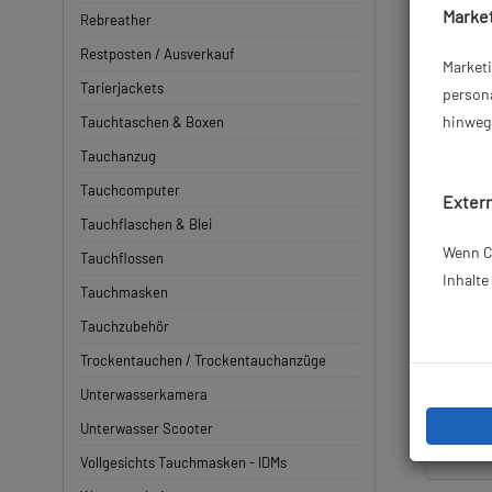
Market
Rebreather
Restposten / Ausverkauf
Market
Tarierjackets
persona
hinweg 
Tauchtaschen & Boxen
Tauchanzug
Tauchcomputer
Extern
Tauchflaschen & Blei
Wenn Co
Tauchflossen
Inhalt
Tauchmasken
Poseido
Tauchzubehör
Trockentauchen / Trockentauchanzüge
Unterwasserkamera
Unterwasser Scooter
Vollgesichts Tauchmasken - IDMs