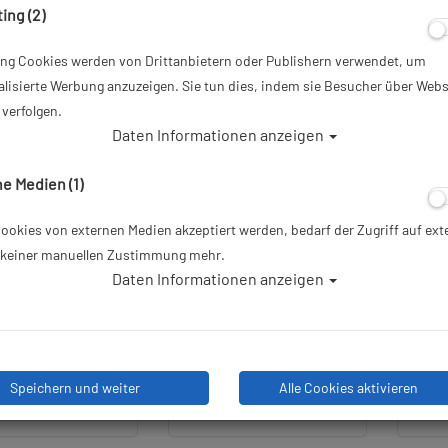
ing (2)
ing Cookies werden von Drittanbietern oder Publishern verwendet, um
lisierte Werbung anzuzeigen. Sie tun dies, indem sie Besucher über Webs
TOP
TOP
verfolgen.
Daten Informationen anzeigen
e Medien (1)
okies von externen Medien akzeptiert werden, bedarf der Zugriff auf ext
e keiner manuellen Zustimmung mehr.
Daten Informationen anzeigen
n - 2. Stufe Cyklon -
Poseidon - 2. Stufe Cyklon -
Pose
Farbe: Gelb
Metall
50
Speichern und weiter
Alle Cookies aktivieren
279,00 €
409,00 €