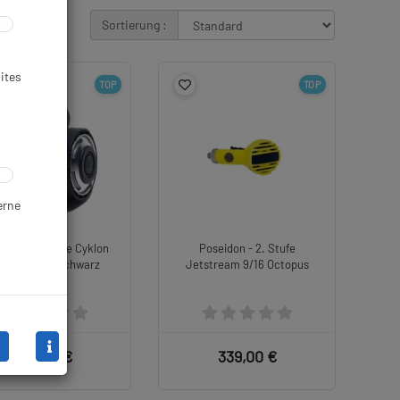
Sortierung :
ites
TOP
TOP
erne
idon - 2. Stufe Cyklon
Poseidon - 2. Stufe
00 - Farbe: Schwarz
Jetstream 9/16 Octopus
279,00 €
339,00 €