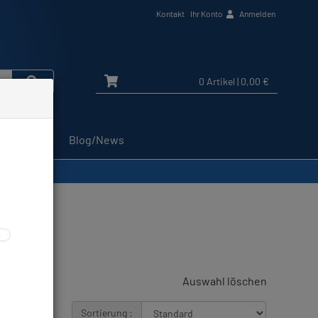
Kontakt
Ihr Konto
Anmelden
0 Artikel
| 0,00 €
Service
Blog/News
Auswahl löschen
Sortierung :