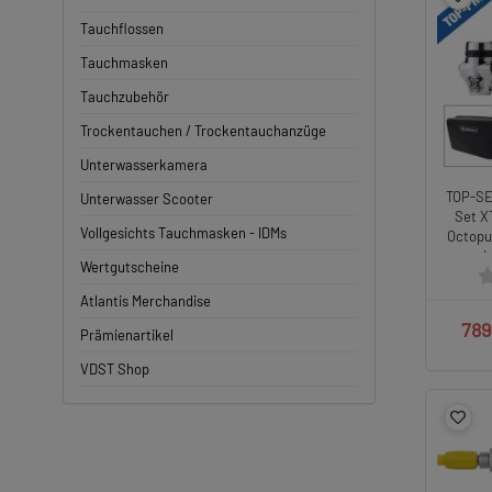
Tauchflossen
Tauchmasken
Tauchzubehör
Trockentauchen / Trockentauchanzüge
Unterwasserkamera
TOP-SE
Unterwasser Scooter
Set XT
Vollgesichts Tauchmasken - IDMs
Octopu
I
Wertgutscheine
Atlantis Merchandise
789
Prämienartikel
VDST Shop