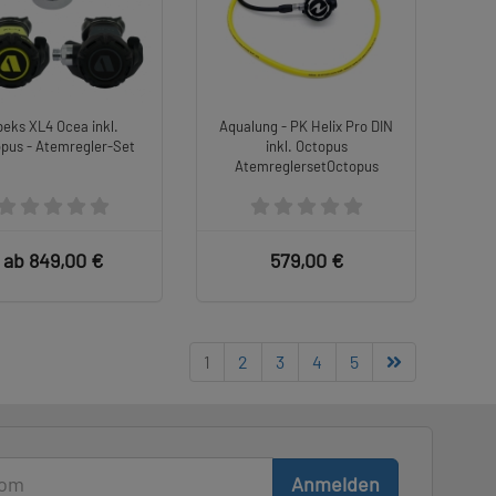
peks XL4 Ocea inkl.
Aqualung - PK Helix Pro DIN
pus - Atemregler-Set
inkl. Octopus
AtemreglersetOctopus
ab 849,00 €
579,00 €
1
2
3
4
5
Anmelden