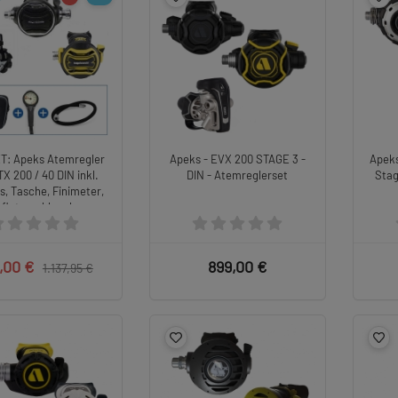
T: Apeks Atemregler
Apeks - EVX 200 STAGE 3 -
Apek
X 200 / 40 DIN inkl.
DIN - Atemreglerset
Stag
s, Tasche, Finimeter,
nflatorschlauch
,00 €
899,00 €
1.137,95 €