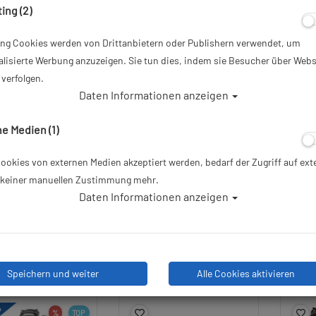
ing (2)
ing Cookies werden von Drittanbietern oder Publishern verwendet, um
%
TOP
TOP
GRATISZUGABE
lisierte Werbung anzuzeigen. Sie tun dies, indem sie Besucher über Webs
verfolgen.
Daten Informationen anzeigen
e Medien (1)
okies von externen Medien akzeptiert werden, bedarf der Zugriff auf ext
 Atemregler Set XTX
Mares Atlas 62x Premium
Mares
e keiner manuellen Zustimmung mehr.
 40 DIN und Octopus.
Set - DIN - Ready to Dive -
D
Daten Informationen anzeigen
tiert und geprüft
Atemregler-Set
9,00 €
679,00 €
4
999,00 €
Speichern und weiter
Alle Cookies aktivieren
%
TOP