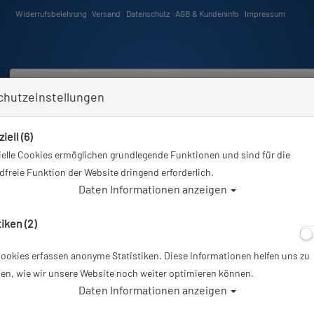
Widerrufsbelehrung
Versand
Datenschutz
AGB & Kundeninfo
Impressum
chutzeinstellungen
iell (6)
Schwimmen
Tauchkurse
Angebote
Neuheiten
elle Cookies ermöglichen grundlegende Funktionen und sind für die
Sie sind hier
Tauchausrüstung
Atemregler
Atemregler-Sets - 1. & 2. Stufe & Octopus
freie Funktion der Website dringend erforderlich.
Daten Informationen anzeigen
ler-Sets - 1. & 2. Stufe & Octopus
tiken (2)
er
ookies erfassen anonyme Statistiken. Diese Informationen helfen uns zu
en, wie wir unsere Website noch weiter optimieren können.
Daten Informationen anzeigen