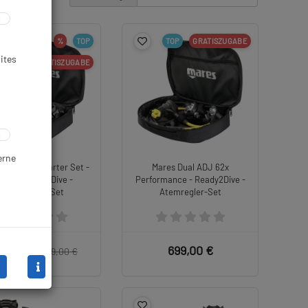
%
TOP
TOP
GRATISZUGABE
ites
GRATISZUGABE
erne
 DUAL 15x Starter Set -
Mares Dual ADJ 62x
IN - Ready to Dive -
Performance - Ready2Dive -
Atemregler-Set
Atemregler-Set
59,00 €
699,00 €
599,00 €