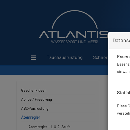
Datens
Essenz
Tauchausrüstung
Schnorcheln
Essenzi
einwand
Atemreg
Geschenkideen
Statis
Apnoe / Freediving
Herstell
Diese C
ABC-Ausrüstung
versteh
Atemregler
Atemregler - 1. & 2. Stufe