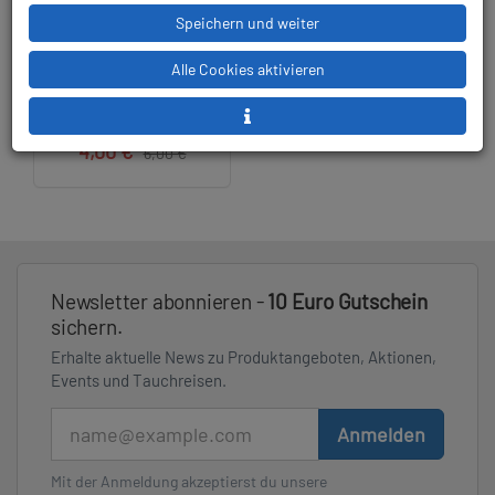
# Finclip - Sparepart -
Speichern und weiter
Bungeeschutz - Bungee
Protector (2 pieces) -
Alle Cookies aktivieren
Abverkauf
4,00 €
6,00 €
Newsletter abonnieren -
10 Euro Gutschein
sichern.
Erhalte aktuelle News zu Produktangeboten, Aktionen,
Events und Tauchreisen.
E-Mail
Anmelden
Mit der Anmeldung akzeptierst du unsere