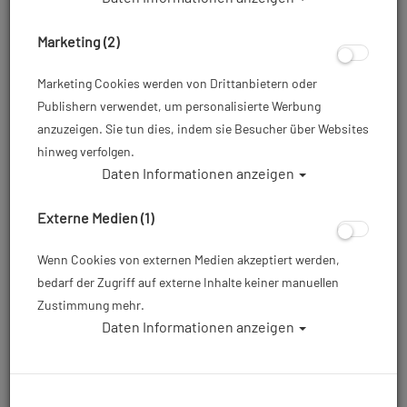
Marketing (2)
# Finclip - Kit III - Side
# Finclip - Sparepart -
Marketing Cookies werden von Drittanbietern oder
Connector - Abverkauf
Bungee Gleiter - Bungee
Cursor (2 pieces) -
Publishern verwendet, um personalisierte Werbung
Abverkauf
anzuzeigen. Sie tun dies, indem sie Besucher über Websites
hinweg verfolgen.
Daten Informationen anzeigen
7,00 €
5,00 €
10,00 €
8,00 €
Externe Medien (1)
Wenn Cookies von externen Medien akzeptiert werden,
%
bedarf der Zugriff auf externe Inhalte keiner manuellen
Zustimmung mehr.
Daten Informationen anzeigen