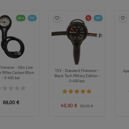
NEU
TOP
%
TOP
Finimeter - Slim Line
TSV - Standard Finimeter -
Ape
it Miflex Carbon 80cm
Black Tech Military Edition -
- 0-400 bar
0-400 bar
69,00 €
49,90 €
69,00 €