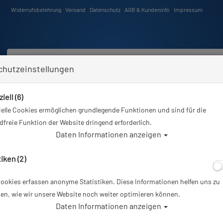
Widerrufsbelehrung
Versand
Datenschutz
AGB & Kundeninfo
Impressum
chutzeinstellungen
iell (6)
Schwimmen
Tauchkurse
Angebote
Neuheiten
elle Cookies ermöglichen grundlegende Funktionen und sind für die
Sie sind hier
Tauchausrüstung
Finimeter
freie Funktion der Website dringend erforderlich.
Daten Informationen anzeigen
imeter
tiken (2)
ookies erfassen anonyme Statistiken. Diese Informationen helfen uns zu
er
en, wie wir unsere Website noch weiter optimieren können.
Daten Informationen anzeigen