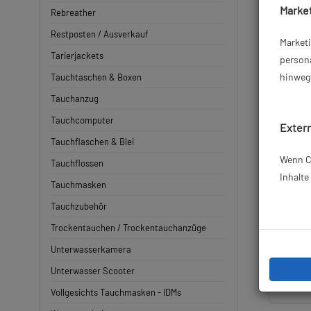
Market
Rebreather
Restposten / Ausverkauf
Market
Tarierjackets
persona
hinweg 
Tauchtaschen & Boxen
Tauchanzug
Tauchcomputer
Extern
Tauchflaschen & Blei
Wenn Co
Tauchflossen
Inhalt
Tauchmasken
Cres
Tauchzubehör
Trockentauchen / Trockentauchanzüge
Unterwasserkamera
Unterwasser Scooter
17
Vollgesichts Tauchmasken - IDMs