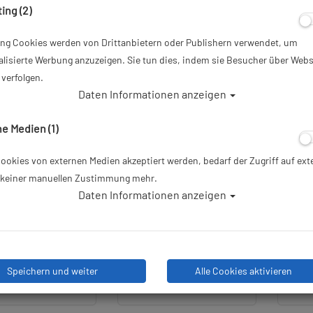
ing (2)
ing Cookies werden von Drittanbietern oder Publishern verwendet, um
lisierte Werbung anzuzeigen. Sie tun dies, indem sie Besucher über Webs
%
TOP
TOP
verfolgen.
Daten Informationen anzeigen
e Medien (1)
okies von externen Medien akzeptiert werden, bedarf der Zugriff auf ext
e keiner manuellen Zustimmung mehr.
Daten Informationen anzeigen
si Digi 2 - digitale
Mares XR Finimeter SPG52 -
Stan
Konsole
5 PSI - 56cm Schlauch
Speichern und weiter
Alle Cookies aktivieren
9,10 €
119,00 €
219,99 €