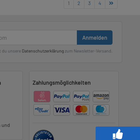
1
2
3
4
Anmelden
t du unsere
Datenschutzerklärung
zum Newsletter-Versand.
n
Zahlungsmöglichkeiten
n und