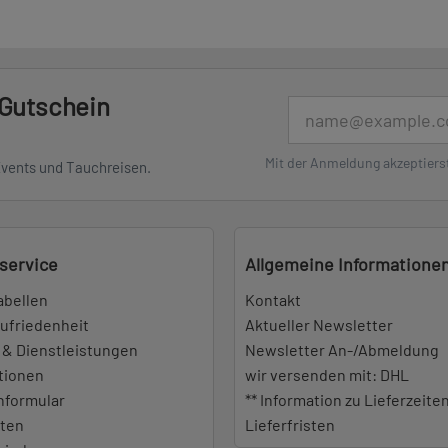
 Gutschein
E-Mail
Mit der Anmeldung akzeptiers
Events und Tauchreisen.
service
Allgemeine Informatione
abellen
Kontakt
ufriedenheit
Aktueller Newsletter
 & Dienstleistungen
Newsletter An-/Abmeldung
tionen
wir versenden mit: DHL
nformular
** Information zu Lieferzeite
iten
Lieferfristen