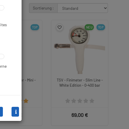
Sortierung :
ites
TOP
NEU
TOP
erne
dard Finimeter - Mini -
TSV - Finimeter - Slim Line -
0-400 bar
White Edition - 0-400 bar
59,00 €
69,00 €