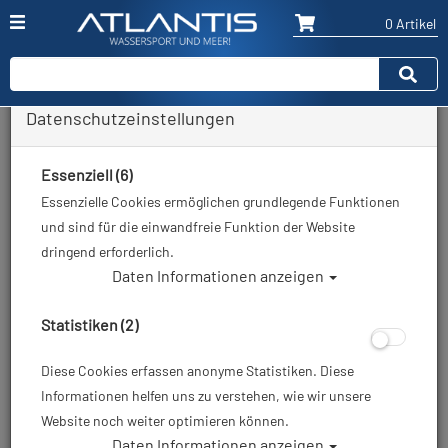
0 Artikel
Datenschutzeinstellungen
Neopren - Füßlinge & Socken
Neopren Füßlinge & Neoprensocken für
Essenziell (6)
Tauchen und Wassersport
Essenzielle Cookies ermöglichen grundlegende Funktionen
und sind für die einwandfreie Funktion der Website
Neopren Füßlinge
und
Neoprensocken
gehören zur
dringend erforderlich.
wichtigen Ausrüstung vieler Taucher, Schnorchler und
Daten Informationen anzeigen
Wassersportler. Sie schützen die Füße vor Kälte,
erhöhen den Komfort in Geräteflossen und bieten
Statistiken (2)
zusätzlichen Schutz vor scharfen Steinen, Muscheln
oder Korallen. Im
Atlantis Onlineshop
findest Du eine
Diese Cookies erfassen anonyme Statistiken. Diese
große Auswahl an
Neopren Füßlingen und
Informationen helfen uns zu verstehen, wie wir unsere
Tauchsocken
für verschiedene Einsatzbereiche und
Website noch weiter optimieren können.
Wassertemperaturen.
Daten Informationen anzeigen