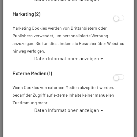
Egal ob beim Tauchen im Meer, beim Schnorcheln im
Urlaub oder bei Tauchgängen in heimischen Seen –
Marketing (2)
hochwertige
Neopren Füßlinge
sorgen für Wärme,
Marketing Cookies werden von Drittanbietern oder
Komfort und sicheren Halt in Deinen Flossen.
Publishern verwendet, um personalisierte Werbung
anzuzeigen. Sie tun dies, indem sie Besucher über Websites
hinweg verfolgen.
Daten Informationen anzeigen
Hersteller
Externe Medien (1)
Auswahl löschen
Wenn Cookies von externen Medien akzeptiert werden,
Sortierung :
bedarf der Zugriff auf externe Inhalte keiner manuellen
Zustimmung mehr.
TOP
TOP
Daten Informationen anzeigen