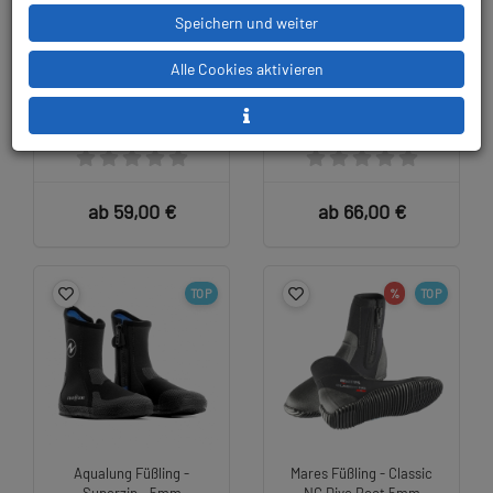
Speichern und weiter
Alle Cookies aktivieren
Atlantis - Neopren Zip
Waterproof - Active
Boot - 5mm
Series - B50 Boot - 5mm
ab 59,00 €
ab 66,00 €
TOP
%
TOP
Aqualung Füßling -
Mares Füßling - Classic