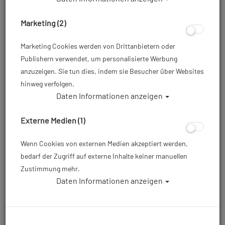
Mirrored black red silver -
clear smoke - Abverkauf
Abverkauf
Marketing (2)
Marketing Cookies werden von Drittanbietern oder
20,41 €
13,23 €
Publishern verwendet, um personalisierte Werbung
anzuzeigen. Sie tun dies, indem sie Besucher über Websites
hinweg verfolgen.
Daten Informationen anzeigen
Externe Medien (1)
Wenn Cookies von externen Medien akzeptiert werden,
bedarf der Zugriff auf externe Inhalte keiner manuellen
Zustimmung mehr.
Daten Informationen anzeigen
Cressi - Elite -
Cressi - Planet -
Schwimmbrillen-Box
Schwimmbrille