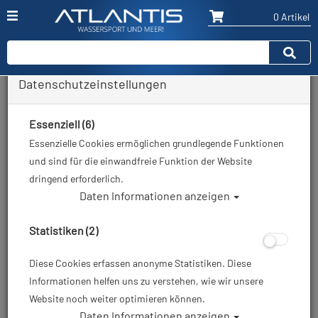
0 Artikel
Datenschutzeinstellungen
Smartwatches und Mee(h)r
Essenziell (6)
Essenzielle Cookies ermöglichen grundlegende Funktionen
Sortierung :
und sind für die einwandfreie Funktion der Website
dringend erforderlich.
%
TOP
TOP
Daten Informationen anzeigen
Statistiken (2)
Diese Cookies erfassen anonyme Statistiken. Diese
Informationen helfen uns zu verstehen, wie wir unsere
Website noch weiter optimieren können.
Suunto - Tauchcomputer
Suunto - Tauchcomputer
Daten Informationen anzeigen