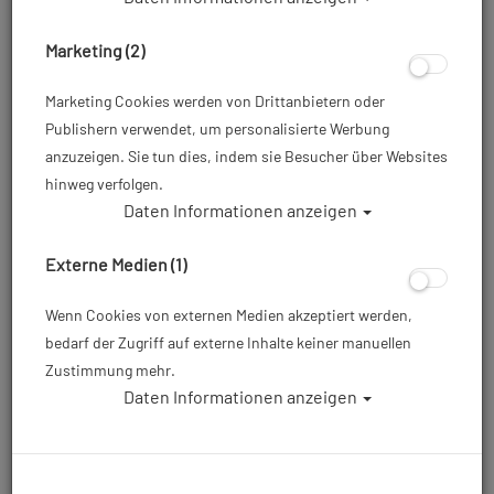
- Ocean - Farbe: All Black
- Ocean - Farbe: Sand
Marketing (2)
Marketing Cookies werden von Drittanbietern oder
699,00 €
799,00 €
799,00 €
Publishern verwendet, um personalisierte Werbung
anzuzeigen. Sie tun dies, indem sie Besucher über Websites
hinweg verfolgen.
Daten Informationen anzeigen
%
TOP
GRATISZUGABE
Externe Medien (1)
Wenn Cookies von externen Medien akzeptiert werden,
bedarf der Zugriff auf externe Inhalte keiner manuellen
Zustimmung mehr.
Daten Informationen anzeigen
Suunto - Tauchcomputer
Garmin - Descent G2 -
- Ocean - Farbe: Steel
Tauchcomputer &
Black
Smartwatch