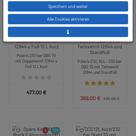
535,00 €
Speichern und weiter
Alle Cookies aktivieren
TOP
%
TOP
Polaris 230 bar DBG TG
mit Doppelventil 12944 u
Polaris ESC 10 L - 230 bar
Fuß 12 L kurz
DBG TG mit Twinventil
12944 und Standfuß
477,00 €
369,00 €
436,00 €
%
TOP