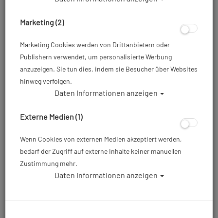
Stahl TG mit Standfuß
Polaris - ECS - 12L lang
und Twinventil 12944
und 232 bar Stahl TG
Marketing (2)
konkav ( matt schwarz )
mit Twinventil
Marketing Cookies werden von Drittanbietern oder
389,00 €
444,00 €
Publishern verwendet, um personalisierte Werbung
465,00 €
anzuzeigen. Sie tun dies, indem sie Besucher über Websites
hinweg verfolgen.
Daten Informationen anzeigen
Externe Medien (1)
TOP
%
TOP
Wenn Cookies von externen Medien akzeptiert werden,
bedarf der Zugriff auf externe Inhalte keiner manuellen
Polaris 230 bar DBG TG
Zustimmung mehr.
mit Doppelventil 12944
Polaris - Faber - 15L und
konkaver Boden 12 L lang
232 bar Flaschenkörper
Daten Informationen anzeigen
(schwarz) mit Twinventil
359,00 €
429,00 €