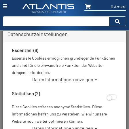
0 Artikel
Datenschutzeinstellungen
Tauchflaschen 200/232bar
Essenziell (6)
Hersteller
Essenzielle Cookies ermöglichen grundlegende Funktionen
und sind für die einwandfreie Funktion der Website
Auswahl löschen
dringend erforderlich.
Daten Informationen anzeigen
Sortierung :
Statistiken (2)
%
TOP
TOP
Diese Cookies erfassen anonyme Statistiken. Diese
Informationen helfen uns zu verstehen, wie wir unsere
Website noch weiter optimieren können.
ECS 12L lang/232 bar
Daten Informationen anzeigen